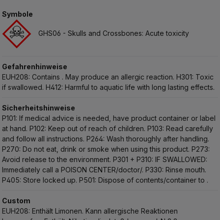
Symbole
GHS06 - Skulls and Crossbones: Acute toxicity
Gefahrenhinweise
EUH208: Contains . May produce an allergic reaction.
H301: Toxic
if swallowed.
H412: Harmful to aquatic life with long lasting effects.
Sicherheitshinweise
P101: If medical advice is needed, have product container or label
at hand.
P102: Keep out of reach of children.
P103: Read carefully
and follow all instructions.
P264: Wash thoroughly after handling.
P270: Do not eat, drink or smoke when using this product.
P273:
Avoid release to the environment.
P301 + P310: IF SWALLOWED:
Immediately call a POISON CENTER/doctor/.
P330: Rinse mouth.
P405: Store locked up.
P501: Dispose of contents/container to .
Custom
EUH208: Enthält Limonen. Kann allergische Reaktionen