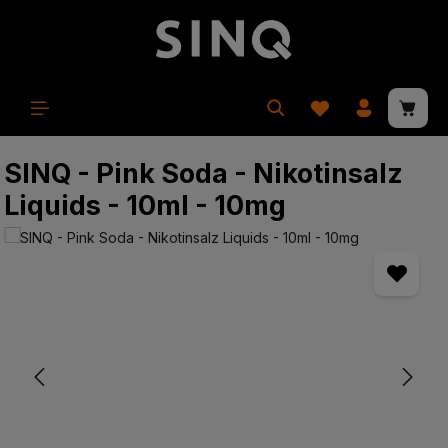
in content
Shopp
SINQ - Pink Soda - Nikotinsalz
Liquids - 10ml - 10mg
Skip image gallery