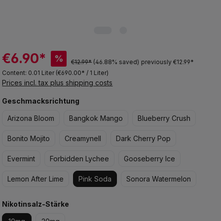
€6.90*
%
€12.99*
(46.88% saved)
previously €12.99*
Content:
0.01 Liter
(€690.00* / 1 Liter)
Prices incl. tax plus shipping costs
Select
Geschmacksrichtung
Arizona Bloom
Bangkok Mango
Blueberry Crush
Bonito Mojito
Creamynell
Dark Cherry Pop
Evermint
Forbidden Lychee
Gooseberry Ice
Lemon After Lime
Pink Soda
Sonora Watermelon
Select
Nikotinsalz-Stärke