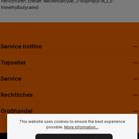
hervorrufen.
Enthält: Nikotinsalicylat, 2-Isopropyl-N,2,3-
trimethylbutyramid
Service hotline
Topseller
Service
Rechtliches
Großhandel
This website uses cookies to ensure the best experience
possible.
More information...