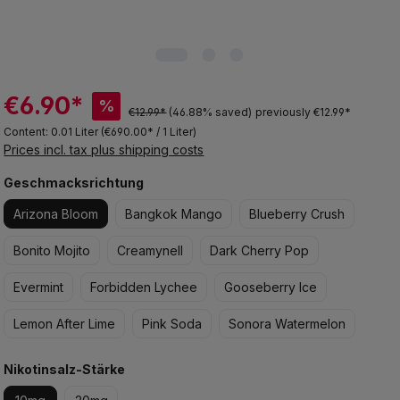
€6.90*
%
€12.99*
(46.88% saved)
previously €12.99*
Content:
0.01 Liter
(€690.00* / 1 Liter)
Prices incl. tax plus shipping costs
Select
Geschmacksrichtung
Arizona Bloom
Bangkok Mango
Blueberry Crush
Bonito Mojito
Creamynell
Dark Cherry Pop
Evermint
Forbidden Lychee
Gooseberry Ice
Lemon After Lime
Pink Soda
Sonora Watermelon
Select
Nikotinsalz-Stärke