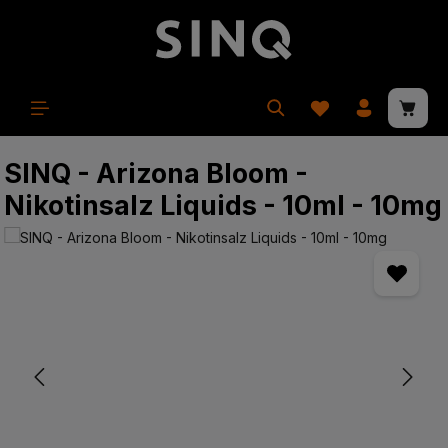
in content
Shopp
SINQ - Arizona Bloom -
Nikotinsalz Liquids - 10ml - 10mg
Skip image gallery