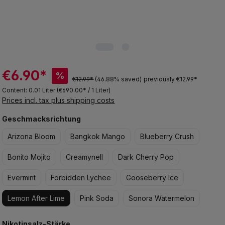
€6.90*
%
€12.99*
(46.88% saved)
previously €12.99*
Content:
0.01 Liter
(€690.00* / 1 Liter)
Prices incl. tax plus shipping costs
Select
Geschmacksrichtung
Arizona Bloom
Bangkok Mango
Blueberry Crush
Bonito Mojito
Creamynell
Dark Cherry Pop
Evermint
Forbidden Lychee
Gooseberry Ice
Lemon After Lime
Pink Soda
Sonora Watermelon
Select
Nikotinsalz-Stärke