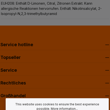
EUH208: Enthält D-Limonen, Citral, Zitronen Extrakt. Kann
allergische Reaktionen hervorrufen.
Enthält: Nikotinsalicylat, 2-
Isopropyl-N,2,3-trimethylbutyramid
Service hotline
Topseller
Service
Rechtliches
Großhandel
This website uses cookies to ensure the best experience
possible.
More information...