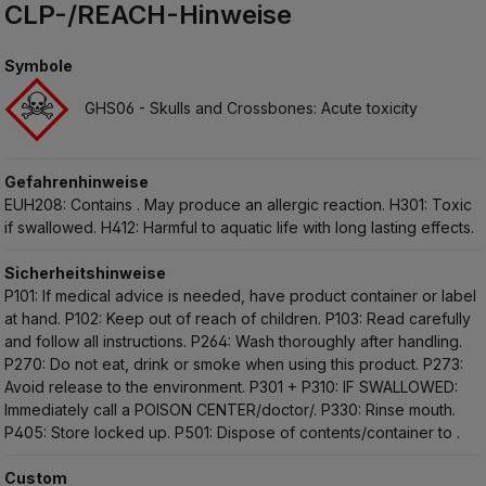
CLP-/REACH-Hinweise
Symbole
GHS06 - Skulls and Crossbones: Acute toxicity
Gefahrenhinweise
EUH208: Contains . May produce an allergic reaction.
H301: Toxic
if swallowed.
H412: Harmful to aquatic life with long lasting effects.
Sicherheitshinweise
P101: If medical advice is needed, have product container or label
at hand.
P102: Keep out of reach of children.
P103: Read carefully
and follow all instructions.
P264: Wash thoroughly after handling.
P270: Do not eat, drink or smoke when using this product.
P273:
Avoid release to the environment.
P301 + P310: IF SWALLOWED:
Immediately call a POISON CENTER/doctor/.
P330: Rinse mouth.
P405: Store locked up.
P501: Dispose of contents/container to .
Custom