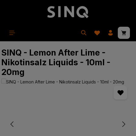
in content
Shopp
SINQ - Lemon After Lime -
Nikotinsalz Liquids - 10ml -
20mg
Skip image gallery