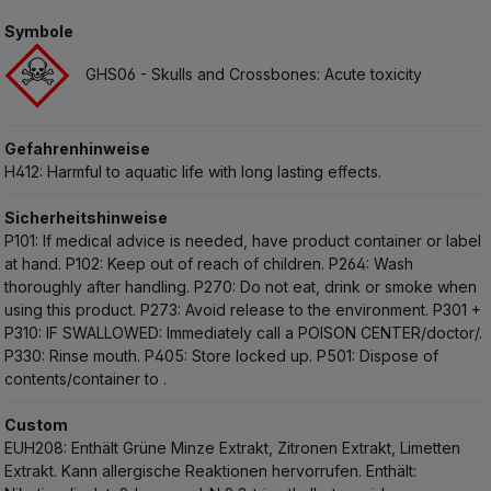
Symbole
GHS06 - Skulls and Crossbones: Acute toxicity
Gefahrenhinweise
H412: Harmful to aquatic life with long lasting effects.
Sicherheitshinweise
P101: If medical advice is needed, have product container or label
at hand.
P102: Keep out of reach of children.
P264: Wash
thoroughly after handling.
P270: Do not eat, drink or smoke when
using this product.
P273: Avoid release to the environment.
P301 +
P310: IF SWALLOWED: Immediately call a POISON CENTER/doctor/.
P330: Rinse mouth.
P405: Store locked up.
P501: Dispose of
contents/container to .
Custom
EUH208: Enthält Grüne Minze Extrakt, Zitronen Extrakt, Limetten
Extrakt. Kann allergische Reaktionen hervorrufen.
Enthält: