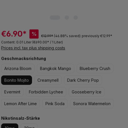
€6.90*
%
€12.99*
(46.88% saved)
previously €12.99*
Content:
0.01 Liter
(€690.00* / 1 Liter)
Prices incl. tax plus shipping costs
Select
Geschmacksrichtung
Arizona Bloom
Bangkok Mango
Blueberry Crush
Bonito Mojito
Creamynell
Dark Cherry Pop
Evermint
Forbidden Lychee
Gooseberry Ice
Lemon After Lime
Pink Soda
Sonora Watermelon
Select
Nikotinsalz-Stärke