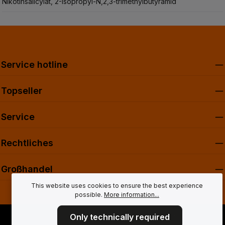
Nikotinsalicylat, 2-Isopropyl-N,2,3-trimethylbutyramid
Service hotline
Topseller
Service
Rechtliches
Großhandel
This website uses cookies to ensure the best experience
possible.
More information...
Only technically required
* All prices incl. tax plus
shipping costs
and possible delivery